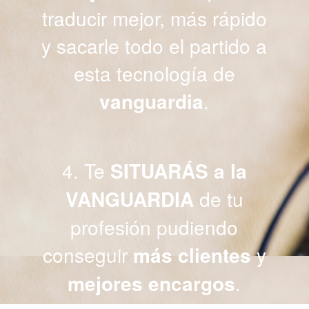
traducir mejor, más rápido
y sacarle todo el partido a
esta tecnología de
vanguardia
.
4. Te
SITUARÁS a la
VANGUARDIA
de tu
profesión pudiendo
conseguir
más clientes
y
mejores encargos
.