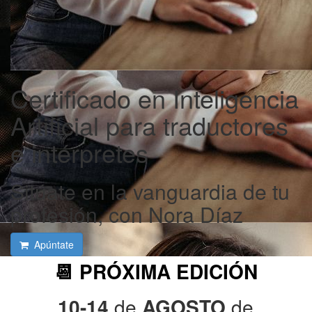
Certificado en Inteligencia
Artificial para traductores
e intérpretes
Sitúate en la vanguardia de tu
profesión, con Nora Díaz
Apúntate
📆 PRÓXIMA EDICIÓN
10-14
de
AGOSTO
de