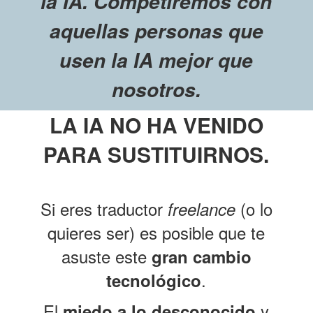
la IA. Competiremos con
aquellas personas que
usen la IA mejor que
nosotros.
LA IA
NO HA VENIDO
PARA SUSTITUIRNOS.
Si eres traductor
(o lo
freelance
quieres ser) es posible que te
asuste este
gran cambio
.
tecnológico
El
y
miedo a lo desconocido