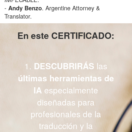
-
Andy Benzo
. Argentine Attorney &
Translator.
En este CERTIFICADO
:
1.
DESCUBRIRÁS
las
últimas herramientas de
IA
especialmente
diseñadas para
profesionales de la
traducción y la