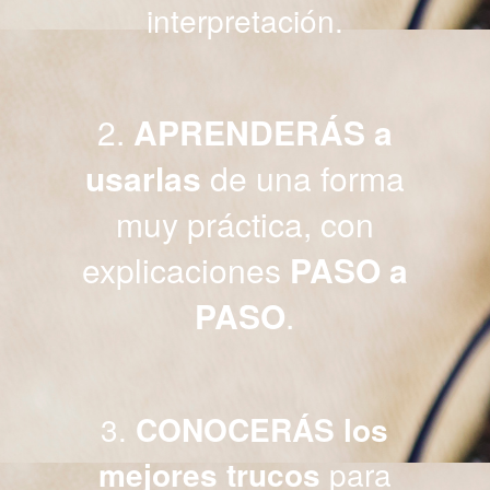
interpretación.
2.
APRENDERÁS a
usarlas
de una forma
muy práctica, con
explicaciones
PASO a
PASO
.
3.
CONOCERÁS los
mejores trucos
para