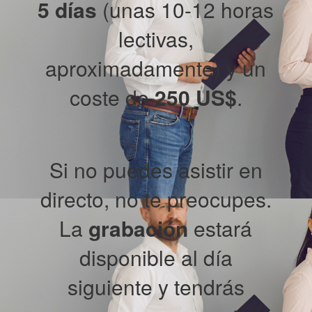
5 días
(unas 10-12 horas
lectivas,
aproximadamente) y un
coste de
250 US$
.
Si no puedes asistir en
directo, no te preocupes.
La
grabación
estará
disponible al día
siguiente y tendrás