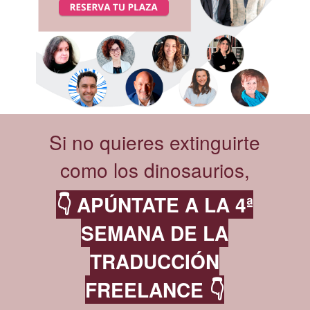
Si no quieres extinguirte
como los dinosaurios,
👇 APÚNTATE A LA 4ª
SEMANA DE LA
TRADUCCIÓN
FREELANCE 👇