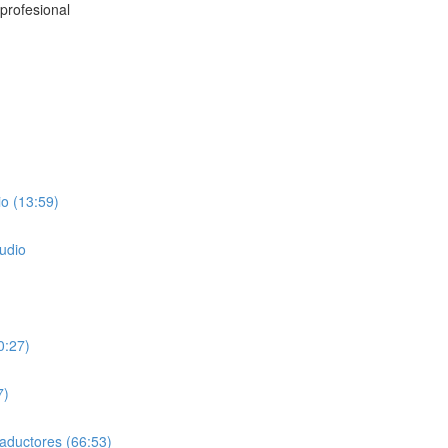
profesional
o (13:59)
tudio
0:27)
7)
traductores (66:53)