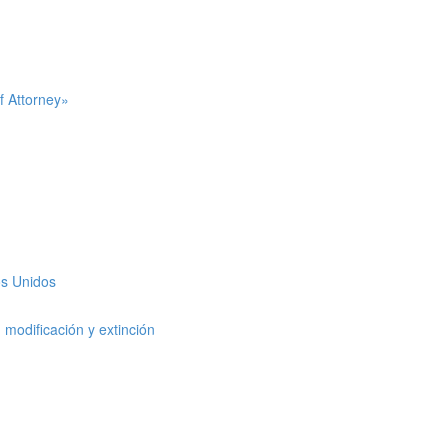
f Attorney»
os Unidos
modificación y extinción