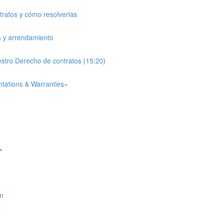
ntratos y cómo resolverlas
a y arrendamiento
estro Derecho de contratos (15:20)
entations & Warranties»
»
ón