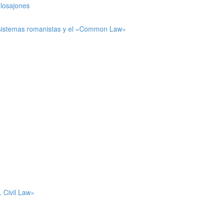
glosajones
os sistemas romanistas y el «Common Law»
. Civil Law»