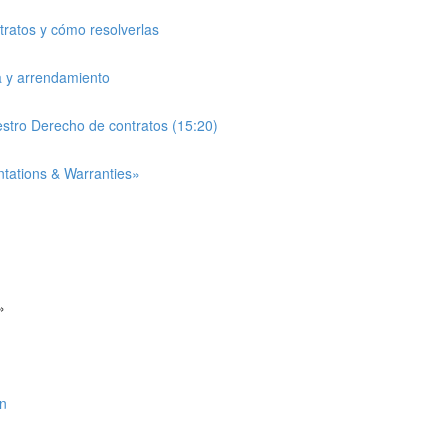
ntratos y cómo resolverlas
a y arrendamiento
estro Derecho de contratos (15:20)
entations & Warranties»
»
ón