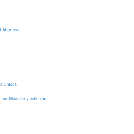
f Attorney»
os Unidos
modificación y extinción