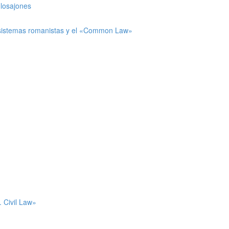
glosajones
os sistemas romanistas y el «Common Law»
. Civil Law»