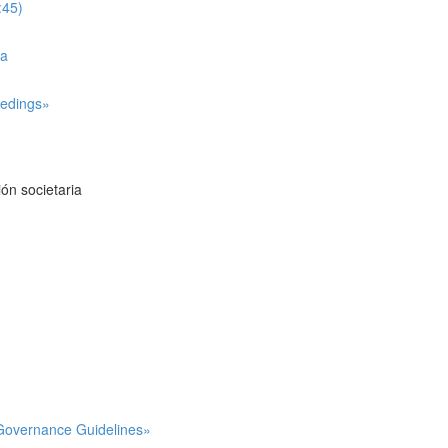
:45)
ña
eedings»
ión societaria
e Governance Guidelines»