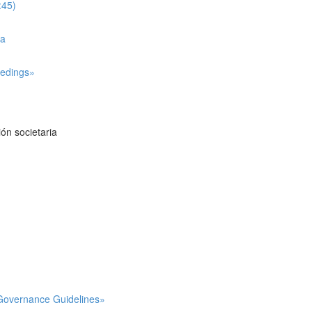
:45)
ña
eedings»
ión societaria
e Governance Guidelines»