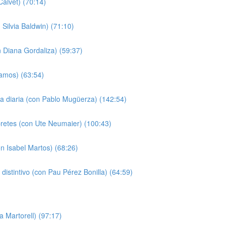
alvet) (70:14)
Silvia Baldwin) (71:10)
n Diana Gordaliza) (59:37)
Ramos) (63:54)
da diaria (con Pablo Mugüerza) (142:54)
pretes (con Ute Neumaier) (100:43)
n Isabel Martos) (68:26)
o distintivo (con Pau Pérez Bonilla) (64:59)
a Martorell) (97:17)