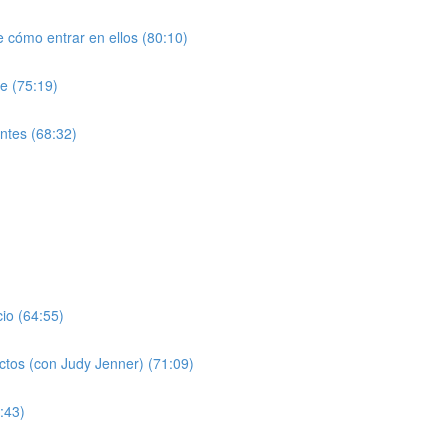
 cómo entrar en ellos (80:10)
le (75:19)
entes (68:32)
cio (64:55)
ectos (con Judy Jenner) (71:09)
:43)