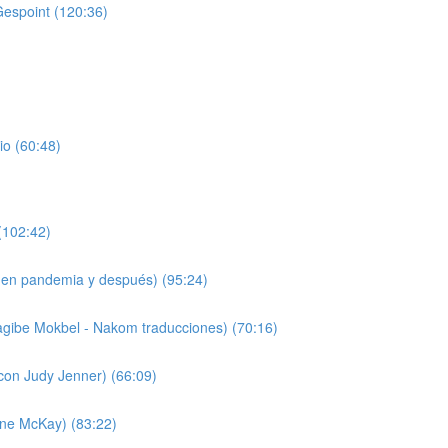
Gespoint (120:36)
io (60:48)
(102:42)
 (en pandemia y después) (95:24)
agibe Mokbel - Nakom traducciones) (70:16)
(con Judy Jenner) (66:09)
nne McKay) (83:22)