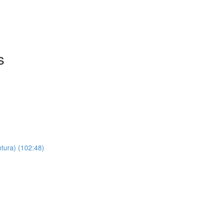
s
ntura) (102:48)