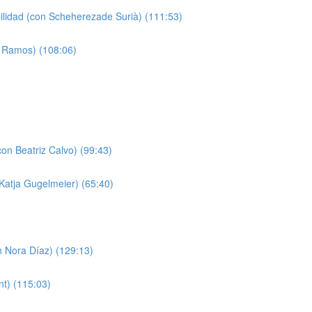
bilidad (con Scheherezade Surià) (111:53)
a Ramos) (108:06)
on Beatriz Calvo) (99:43)
 Katja Gugelmeier) (65:40)
n Nora Díaz) (129:13)
nt) (115:03)