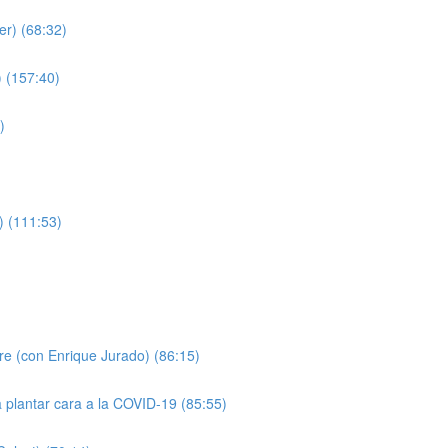
er) (68:32)
 (157:40)
)
) (111:53)
)
pre (con Enrique Jurado) (86:15)
a plantar cara a la COVID-19 (85:55)