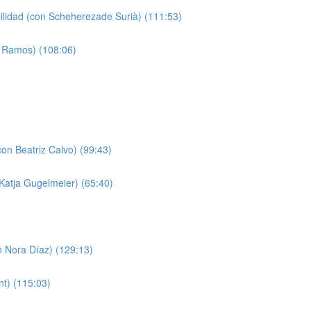
bilidad (con Scheherezade Surià) (111:53)
a Ramos) (108:06)
on Beatriz Calvo) (99:43)
 Katja Gugelmeier) (65:40)
n Nora Díaz) (129:13)
nt) (115:03)