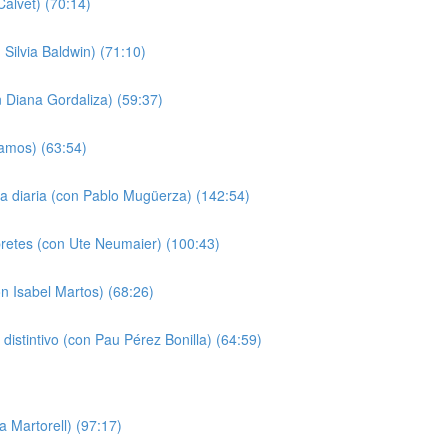
alvet) (70:14)
Silvia Baldwin) (71:10)
n Diana Gordaliza) (59:37)
Ramos) (63:54)
da diaria (con Pablo Mugüerza) (142:54)
pretes (con Ute Neumaier) (100:43)
n Isabel Martos) (68:26)
o distintivo (con Pau Pérez Bonilla) (64:59)
a Martorell) (97:17)