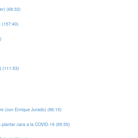
er) (68:32)
 (157:40)
)
) (111:53)
)
pre (con Enrique Jurado) (86:15)
a plantar cara a la COVID-19 (85:55)