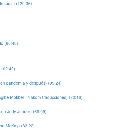
Gespoint (120:36)
io (60:48)
(102:42)
 (en pandemia y después) (95:24)
agibe Mokbel - Nakom traducciones) (70:16)
(con Judy Jenner) (66:09)
nne McKay) (83:22)