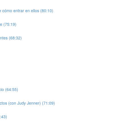
 cómo entrar en ellos (80:10)
le (75:19)
entes (68:32)
cio (64:55)
ectos (con Judy Jenner) (71:09)
:43)