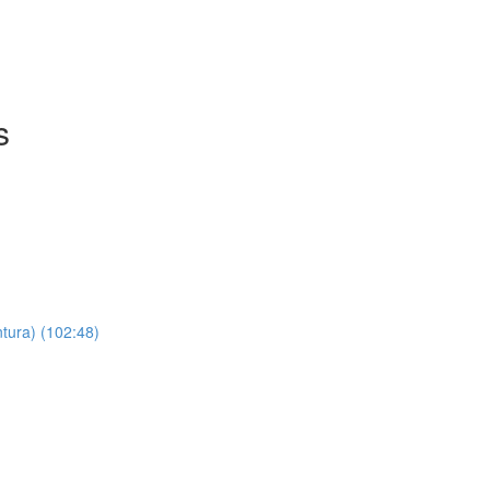
s
ntura) (102:48)