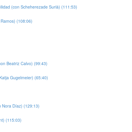
bilidad (con Scheherezade Surià) (111:53)
a Ramos) (108:06)
on Beatriz Calvo) (99:43)
 Katja Gugelmeier) (65:40)
n Nora Díaz) (129:13)
nt) (115:03)