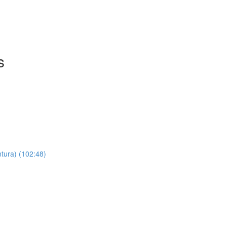
s
ntura) (102:48)