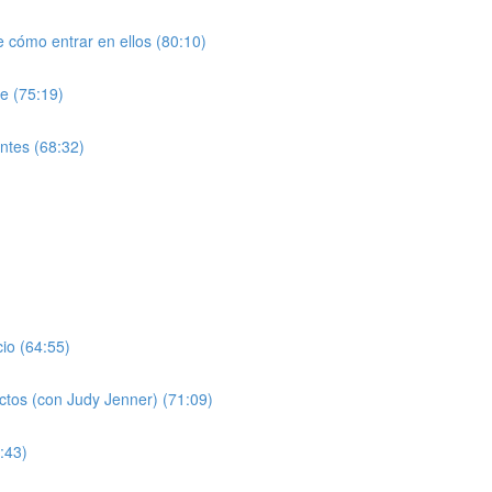
 cómo entrar en ellos (80:10)
le (75:19)
entes (68:32)
cio (64:55)
ectos (con Judy Jenner) (71:09)
:43)