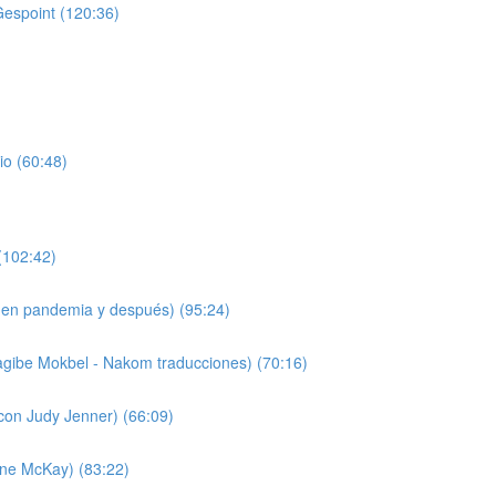
Gespoint (120:36)
io (60:48)
(102:42)
 (en pandemia y después) (95:24)
agibe Mokbel - Nakom traducciones) (70:16)
(con Judy Jenner) (66:09)
nne McKay) (83:22)