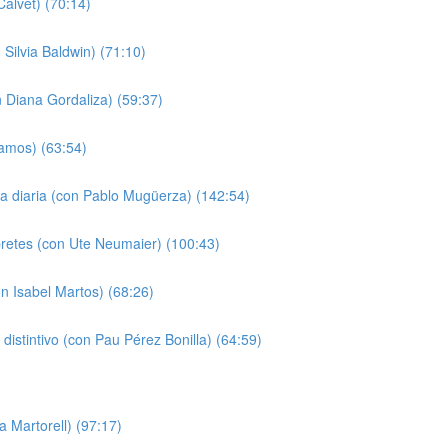
alvet) (70:14)
Silvia Baldwin) (71:10)
n Diana Gordaliza) (59:37)
Ramos) (63:54)
da diaria (con Pablo Mugüerza) (142:54)
pretes (con Ute Neumaier) (100:43)
n Isabel Martos) (68:26)
o distintivo (con Pau Pérez Bonilla) (64:59)
a Martorell) (97:17)