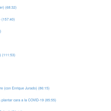
er) (68:32)
 (157:40)
)
) (111:53)
)
pre (con Enrique Jurado) (86:15)
a plantar cara a la COVID-19 (85:55)